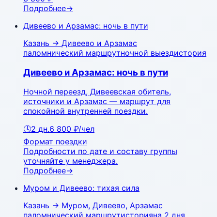
Подробнее
→
Дивеево и Арзамас: ночь в пути
Казань
→
Дивеево и Арзамас
паломнический маршрут
ночной выезд
история
Дивеево и Арзамас: ночь в пути
Ночной переезд, Дивеевская обитель,
источники и Арзамас — маршрут для
спокойной внутренней поездки.
🕓
2
дн.
6 800 ₽
/чел
Формат поездки
Подробности по дате и составу группы
уточняйте у менеджера.
Подробнее
→
Муром и Дивеево: тихая сила
Казань
→
Муром, Дивеево, Арзамас
паломнический маршрут
история
на 2 дня