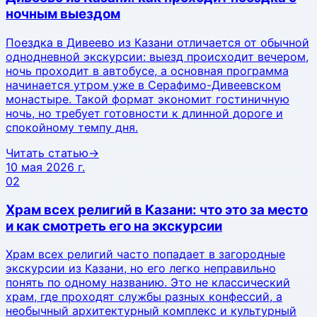
ночным выездом
Поездка в Дивеево из Казани отличается от обычной
однодневной экскурсии: выезд происходит вечером,
ночь проходит в автобусе, а основная программа
начинается утром уже в Серафимо-Дивеевском
монастыре. Такой формат экономит гостиничную
ночь, но требует готовности к длинной дороге и
спокойному темпу дня.
Читать статью
→
10 мая 2026 г.
02
Храм всех религий в Казани: что это за место
и как смотреть его на экскурсии
Храм всех религий часто попадает в загородные
экскурсии из Казани, но его легко неправильно
понять по одному названию. Это не классический
храм, где проходят службы разных конфессий, а
необычный архитектурный комплекс и культурный