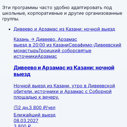
Эти программы часто удобно адаптировать под
школьные, корпоративные и другие организованные
группы.
Дивеево и Арзамас из Казани: ночной выезд
Казань
→
Дивеево, Арзамас
выезд в 20:00 из Казани
Серафимо-Дивеевский
монастырь
Троицкий собор
святые
источники
Арзамас
Дивеево и Арзамас из Казани: ночной
выезд
Ночной выезд из Казани, утро в Дивеевской
обители, источники и Арзамас с Соборной
площадью к вечеру.
🕓
2
дн.
3 800 ₽
/чел
Ближайший выезд
08.03.2027
3 800 ₽