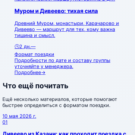
Муром и Дивеево: тихая сила
Древний Муром, монастыри, Карачарово и
Дивеево — маршрут для тех, кому важна
тишина и смысл.
🕓
2
дн.
—
Формат поездки
Подробности по дате и составу группы
уточняйте у менеджера.
Подробнее
→
Что ещё почитать
Ещё несколько материалов, которые помогают
быстрее определиться с форматом поездки.
10 мая 2026 г.
01
Дивеево из Казани: как проходит поездка с