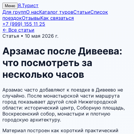
Я.Турист
Меню
Для групп
О нас
Каталог туров
Статьи
Список
поездок
Отзывы
Как связаться
+7 (999) 155 11 25
← Все статьи
Статья •
10 мая 2026 г.
Арзамас после Дивеева:
что посмотреть за
несколько часов
Арзамас часто добавляют к поездке в Дивеево не
случайно. После монастырской части маршрута
город показывает другой слой Нижегородской
области: исторический центр, Соборную площадь,
Воскресенский собор, монастыри и плотную
городскую архитектуру.
Материал построен как короткий практический