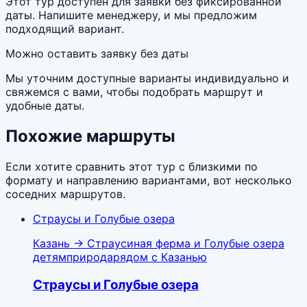
Этот тур доступен для заявки без фиксированной
даты. Напишите менеджеру, и мы предложим
подходящий вариант.
Можно оставить заявку без даты
Мы уточним доступные варианты индивидуально и
свяжемся с вами, чтобы подобрать маршрут и
удобные даты.
Похожие маршруты
Если хотите сравнить этот тур с близкими по
формату и направлению вариантами, вот несколько
соседних маршрутов.
Страусы и Голубые озера
Казань
→
Страусиная ферма и Голубые озера
детям
природа
рядом с Казанью
Страусы и Голубые озера