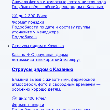
Сначала ферма и животные, потом чистая вода
Голубых озёр — лёгкий день рядом с Казанью.
🕓
1
дн.
2 300 ₽
/чел
Формат поездки
Подробности по дате и составу группы
уточняйте у менеджера.
Подробнее
→
Страусы рядом с Казанью
Казань
→
Страусиная ферма
детям
животные
короткий маршрут
Страусы рядом с Казанью
Близкий выезд с животными, фермерской
атмосферой, фото и свободным временем —
особенно хорошо детям.
🕓
1
дн.
2 100 ₽
/чел
Формат поездки
Подробности по дате и составу группы