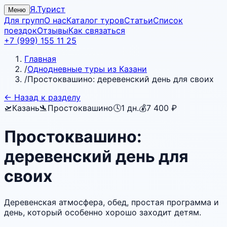
Я.Турист
Меню
Для групп
О нас
Каталог туров
Статьи
Список
поездок
Отзывы
Как связаться
+7 (999) 155 11 25
Главная
/
Однодневные туры из Казани
/
Простоквашино: деревенский день для своих
← Назад к разделу
🛫
Казань
🛬
Простоквашино
🕓
1
дн.
💰
7 400 ₽
Простоквашино:
деревенский день для
своих
Деревенская атмосфера, обед, простая программа и
день, который особенно хорошо заходит детям.