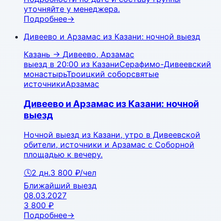
уточняйте у менеджера.
Подробнее
→
Дивеево и Арзамас из Казани: ночной выезд
Казань
→
Дивеево, Арзамас
выезд в 20:00 из Казани
Серафимо-Дивеевский
монастырь
Троицкий собор
святые
источники
Арзамас
Дивеево и Арзамас из Казани: ночной
выезд
Ночной выезд из Казани, утро в Дивеевской
обители, источники и Арзамас с Соборной
площадью к вечеру.
🕓
2
дн.
3 800 ₽
/чел
Ближайший выезд
08.03.2027
3 800 ₽
Подробнее
→