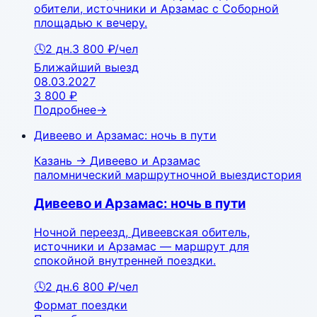
обители, источники и Арзамас с Соборной
площадью к вечеру.
🕓
2
дн.
3 800 ₽
/чел
Ближайший выезд
08.03.2027
3 800 ₽
Подробнее
→
Дивеево и Арзамас: ночь в пути
Казань
→
Дивеево и Арзамас
паломнический маршрут
ночной выезд
история
Дивеево и Арзамас: ночь в пути
Ночной переезд, Дивеевская обитель,
источники и Арзамас — маршрут для
спокойной внутренней поездки.
🕓
2
дн.
6 800 ₽
/чел
Формат поездки