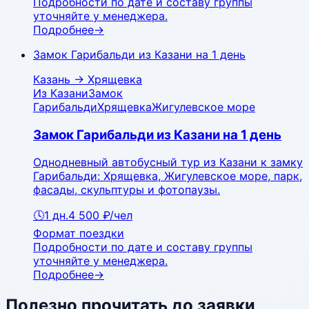
Подробности по дате и составу группы
уточняйте у менеджера.
Подробнее
→
Замок Гарибальди из Казани на 1 день
Казань
→
Хрящевка
Из Казани
Замок
Гарибальди
Хрящевка
Жигулевское море
Замок Гарибальди из Казани на 1 день
Однодневный автобусный тур из Казани к замку
Гарибальди: Хрящевка, Жигулевское море, парк,
фасады, скульптуры и фотопаузы.
🕓
1
дн.
4 500 ₽
/чел
Формат поездки
Подробности по дате и составу группы
уточняйте у менеджера.
Подробнее
→
Полезно прочитать до заявки