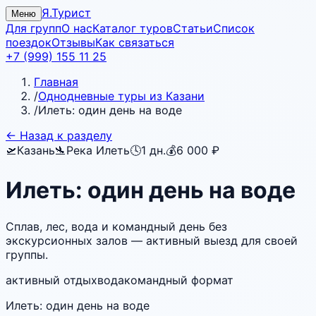
Я.Турист
Меню
Для групп
О нас
Каталог туров
Статьи
Список
поездок
Отзывы
Как связаться
+7 (999) 155 11 25
Главная
/
Однодневные туры из Казани
/
Илеть: один день на воде
← Назад к разделу
🛫
Казань
🛬
Река Илеть
🕓
1
дн.
💰
6 000 ₽
Илеть: один день на воде
Сплав, лес, вода и командный день без
экскурсионных залов — активный выезд для своей
группы.
активный отдых
вода
командный формат
Илеть: один день на воде