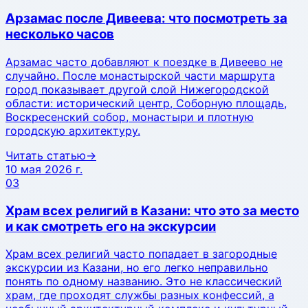
Арзамас после Дивеева: что посмотреть за
несколько часов
Арзамас часто добавляют к поездке в Дивеево не
случайно. После монастырской части маршрута
город показывает другой слой Нижегородской
области: исторический центр, Соборную площадь,
Воскресенский собор, монастыри и плотную
городскую архитектуру.
Читать статью
→
10 мая 2026 г.
03
Храм всех религий в Казани: что это за место
и как смотреть его на экскурсии
Храм всех религий часто попадает в загородные
экскурсии из Казани, но его легко неправильно
понять по одному названию. Это не классический
храм, где проходят службы разных конфессий, а